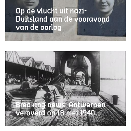
Op de vlucht uit nazi-
Duitsland aan de vooravond
van de oorlog
Breaking news: Antwerpen
veroverd op 18 mei 1940