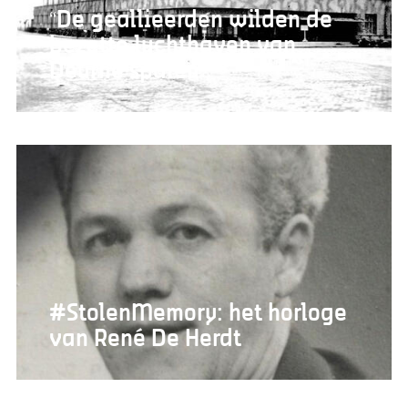
“De geallieerden wilden de
bezette luchthaven van
Deurne sparen”
#StolenMemory: het horloge
van René De Herdt