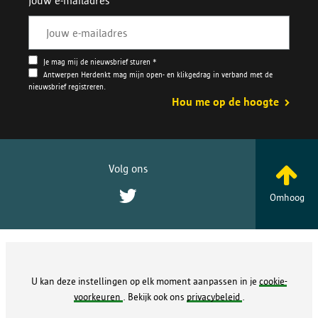
Jouw e-mailadres
Je mag mij de nieuwsbrief sturen *
Antwerpen Herdenkt mag mijn open- en klikgedrag in verband met de
nieuwsbrief registreren.
Hou me op de hoogte
Volg ons
Twitter
Omhoog
Ondanks alle pogingen om de herkomst van bepaalde foto’s te
achterhalen zijn we hierin niet geslaagd. Indien rechthebbenden van
deze foto’s zich in deze publicatie herkennen kunnen zij contact
U kan deze instellingen op elk moment aanpassen in je
cookie-
opnemen met
Stadsarchief Antwerpen
voorkeuren
. Bekijk ook ons
privacybeleid
.