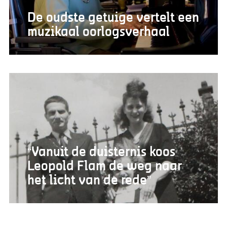
De oudste getuige vertelt een
muzikaal oorlogsverhaal
“Vanuit de duisternis koos
Leopold Flam de weg naar
het licht van de rede”