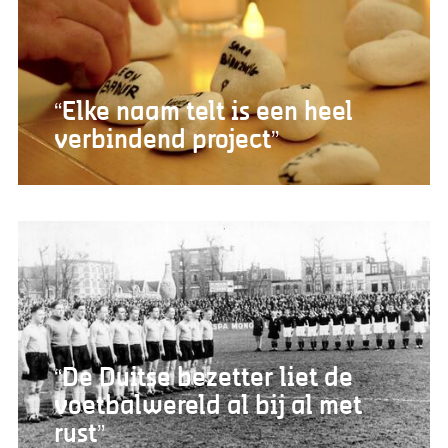
“Elke naam telt is een heel
verbindend project”
“De Duitse bezetter liet de
voetbalwereld al bij al met
rust”