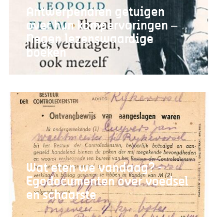
Antwerpenaren getuigen
over hun kampervaringen –
Negen lezenswaardige
boeken
Wat eten we vandaag? -
Egodocumenten over voedsel
en schaarste