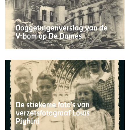
Ooggetuigenverslag van de
V-bom op De Dames
De stiekeme foto’s van
verzetsfotograaf Louis
Pighini