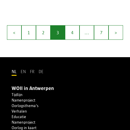
<
1
2
3
4
…
7
>
NL
EN
FR
DE
WOII in Antwerpen
Tijdlijn
Namenproject
Oorlogsthema's
Verhalen
Educatie
Namenproject
Oorlog in kaart