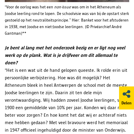
“Voor de oorlog was het een
non-issue
was om in het Atheneum als
Joodse leerling rond te lopen. De schoolvisie was van bij de opstart sterk
gestoeld op het neutraliteitsprincipe.” Hier: Banket voor het afstuderen
in 1938, met Joodse en niet-Joodse leerlingen. (© Privéarchief André
Gantman)**
Je bent al lang met het onderzoek bezig en er ligt nog veel
werk op de plank. Wat is je drijfveer om dit allemaal te
doen?
“Het is een wat uit de hand gelopen queeste. Ik rolde erin uit
persoonlijke verbijstering. Hoe was dit mogelijk? Het
Atheneum bleek in heel Antwerpen de school met de meeste
Joodse leerlingen te zijn. Daarin zit ten dele mijn
verontwaardiging. Wij hadden zoveel Joodse leerlingen, sinds
Delen
1900 een gemiddelde van 10% per jaar. Konden wij daar niet
beter voor zorgen? En hoe komt het dat wij er achteraf niets
mee hebben gedaan? Met veel bravoure werd het memoriaal
in 1947 officieel ingehuldigd door de minister van Onderwijs.