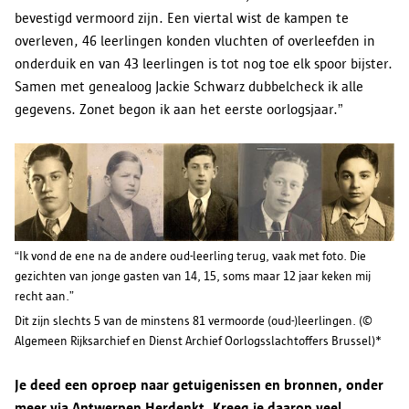
bevestigd vermoord zijn. Een viertal wist de kampen te
overleven, 46 leerlingen konden vluchten of overleefden in
onderduik en van 43 leerlingen is tot nog toe elk spoor bijster.
Samen met genealoog Jackie Schwarz dubbelcheck ik alle
gegevens. Zonet begon ik aan het eerste oorlogsjaar.”
“Ik vond de ene na de andere oud-leerling terug, vaak met foto. Die
gezichten van jonge gasten van 14, 15, soms maar 12 jaar keken mij
recht aan.”
Dit zijn slechts 5 van de minstens 81 vermoorde (oud-)leerlingen. (©
Algemeen Rijksarchief en Dienst Archief Oorlogsslachtoffers Brussel)*
Je deed een oproep naar getuigenissen en bronnen, onder
meer via Antwerpen Herdenkt. Kreeg je daarop veel