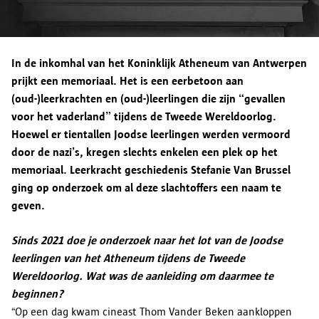
Drukpersstraat 35
opnemen via
informatieveiligheid@antwerpen.be
.
Doorgifte aan andere partijen
wil weten hoe lang je gegevens in een specifiek geval
1000 BRUSSEL
bewaard worden, kan je contact opnemen via
Tel. 02/274.48.00
informatieveiligheid@antwerpen.be
. Na afloop van de
Fax 02/274.48.35
In de inkomhal van het Koninklijk Atheneum van Antwerpen
bewaartermijn worden je persoonsgegevens door stad
contact@apd-gba.be
prijkt een memoriaal. Het is een eerbetoon aan
Antwerpen gewist.
Bewaartermijn
(oud-)leerkrachten en (oud-)leerlingen die zijn “gevallen
Heb je vragen over de verwerking van je persoonsgegevens
voor het vaderland” tijdens de Tweede Wereldoorlog.
zoals omschreven in deze verklaring? Dan kan je onze
Hoewel er tientallen Joodse leerlingen werden vermoord
functionaris voor de gegevensbescherming contacteren via
door de nazi’s, kregen slechts enkelen een plek op het
informatieveiligheid@antwerpen.be
.
Jouw rechten
memoriaal. Leerkracht geschiedenis Stefanie Van Brussel
ging op onderzoek om al deze slachtoffers een naam te
geven.
Sinds 2021 doe je onderzoek naar het lot van de Joodse
leerlingen van het Atheneum tijdens de Tweede
Wereldoorlog. Wat was de aanleiding om daarmee te
beginnen?
“Op een dag kwam cineast Thom Vander Beken aankloppen
Voorkeuren opslaan