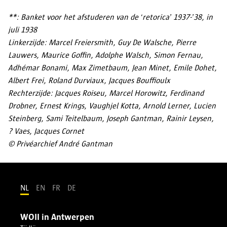
**: Banket voor het afstuderen van de ‘retorica’ 1937-’38, in
juli 1938
Linkerzijde: Marcel Freiersmith, Guy De Walsche, Pierre
Lauwers, Maurice Goffin, Adolphe Walsch, Simon Fernau,
Adhémar Bonami, Max Zimetbaum, Jean Minet, Emile Dohet,
Albert Frei, Roland Durviaux, Jacques Bouffioulx
Rechterzijde: Jacques Roiseu, Marcel Horowitz, Ferdinand
Drobner, Ernest Krings, Vaughjel Kotta, Arnold Lerner, Lucien
Steinberg, Sami Teitelbaum, Joseph Gantman, Rainir Leysen,
? Vaes, Jacques Cornet
© Privéarchief André Gantman
NL
EN
FR
DE
WOII in Antwerpen