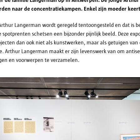
de door jou gevraagde informatie te verstrekk
en naar de concentratiekampen. Enkel zijn moeder keert
de door jou gewenste dienstverlening (online)
 Arthur Langerman wordt geregeld tentoongesteld en dat is be
te voldoen aan wettelijke verplichtingen.
 spotprenten schetsen een bijzonder pijnlijk beeld. Deze exp
jecten dan ook niet als kunstwerken, maar als getuigen van
Als je wil weten of en aan wie je gegevens worde
e. Arthur Langerman maakt er zijn levenswerk van om antis
geval, dan kan je contact opnemen via
informati
ngen en voorwerpen te verzamelen.
Bewaartermijn
Je persoonsgegevens worden verwerkt en opgeslag
doel waarvoor ze zijn verzameld. Als je wil weten
specifiek geval bewaard worden, kan je contact 