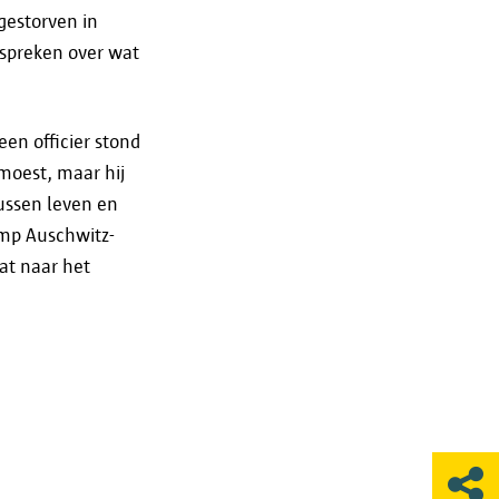
aamse Toezichtcommissie of de
gestorven in
 spreken over wat
een officier stond
 moest, maar hij
tussen leven en
amp Auschwitz-
at naar het