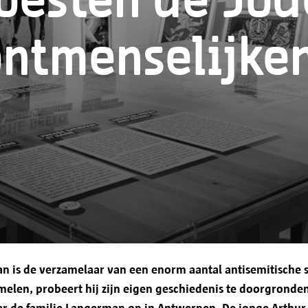
oesten de Jod
De door jou meegedeelde persoonsgegevens word
Antwerpen, Grote Markt 1, 2000 Antwerpen.
ntmenselijke
Je gegevens zullen uitsluitend worden gebruikt o
gericht te communiceren, een efficiënte en persoo
bieden en aan wettelijke verplichtingen te voldoe
Voor de verwerking van nieuwsbrieven heb je jo
Doorgifte aan andere partijen
n is de verzamelaar van een enorm aantal antisemitische 
melen, probeert hij zijn eigen geschiedenis te doorgronden
Stad Antwerpen geeft je persoonsgegevens enkel
er de familie Langerman op in Antwerpen. De jonge Arthur z