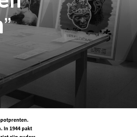
en
en verwerkt door stad
n”
m dienstverlening te bieden,
nlijke gebruikservaring te
n.
uw toestemming gegeven.
spotprenten.
. In 1944 pakt
 door aan derden om:
iet zijn ouders