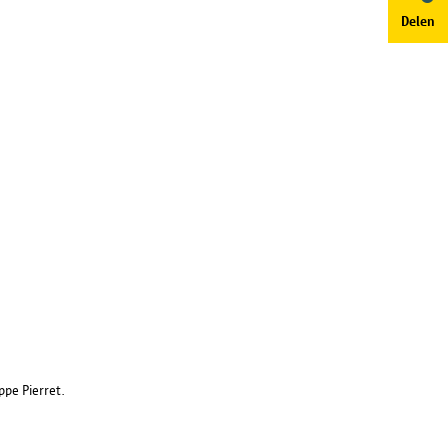
Delen
sgegevens zoals omschreven in
oor de gegevensbescherming
.be
.
Voorkeuren opslaan
ppe Pierret.