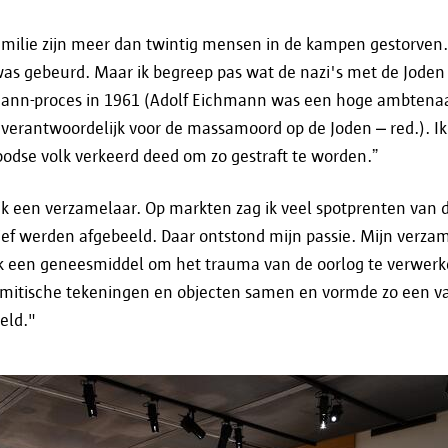
familie zijn meer dan twintig mensen in de kampen gestorven.
as gebeurd. Maar ik begreep pas wat de nazi's met de Jode
mann-proces in 1961 (Adolf Eichmann was een hoge ambtena
verantwoordelijk voor de massamoord op de Joden – red.). Ik
oodse volk verkeerd deed om zo gestraft te worden.”
ik een verzamelaar. Op markten zag ik veel spotprenten van 
ief werden afgebeeld. Daar ontstond mijn passie. Mijn verzam
ok een geneesmiddel om het trauma van de oorlog te verwerke
mitische tekeningen en objecten samen en vormde zo een va
reld."