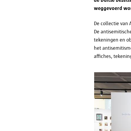
weggevoerd word
De collectie van
De antisemitische
tekeningen en ob
het antisemitism
affiches, tekeni