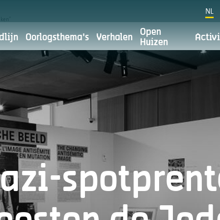
NL
jken”
Open
dlijn
Oorlogsthema's
Verhalen
Activi
Huizen
Cookievoorkeuren
Privacybelei
 uit van stad Antwerpen. Voor stad Antwerpen is digitale c
t. We willen dit doen met respect voor je privacy. Je leest er
azi-spotpren
Waarvoor gebruiken we je persoonsge