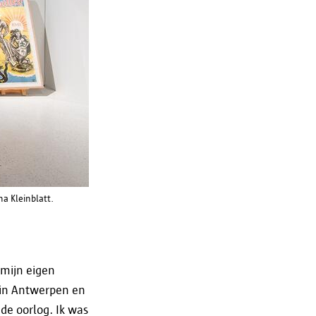
van de bewaartermijn worden je
april 2016, de zogenaamde
je een recht van inzage,
a Kleinblatt.
egevens. Neem voor de
 mijn eigen
ienen bij de toezichthoudende
 in Antwerpen en
 foutieve manier verwerkt
de oorlog. Ik was