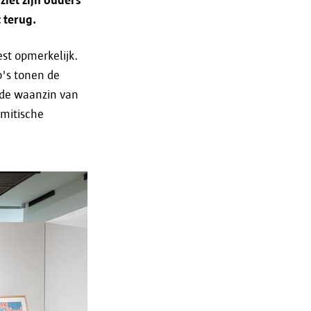
en;
 terug.
 te realiseren;
st opmerkelijk.
o's tonen de
 de waanzin van
n doorgegeven in een specifiek
emitische
eveiligheid@antwerpen.be
.
en zolang dat nodig is voor het
 hoe lang je gegevens in een
opnemen via