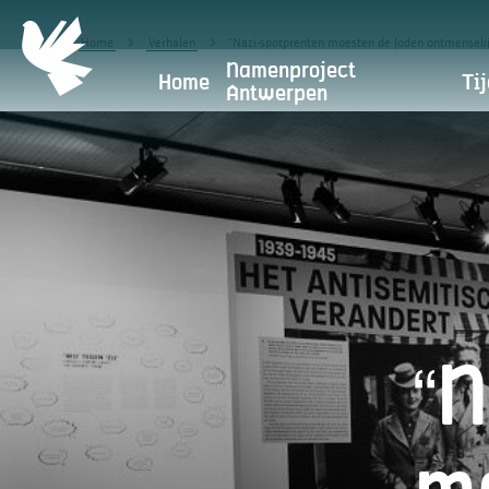
Home
Verhalen
“Nazi-spotprenten moesten de Joden ontmenseli
Namenproject
Home
Tij
Antwerpen
Privacybeleid
Antwerpen Herdenkt maakt deel
het uitgangspun
“N
Waarvoor gebruiken we je
persoonsgegevens?
Doorgifte aan andere partijen