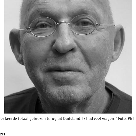
Heb je vragen over de verwerking van je persoon
deze verklaring? Dan kan je onze functionaris v
contacteren via
informatieveiligheid@antwerpen
r keerde totaal gebroken terug uit Duitsland. Ik had veel vragen." Foto: Phili
en