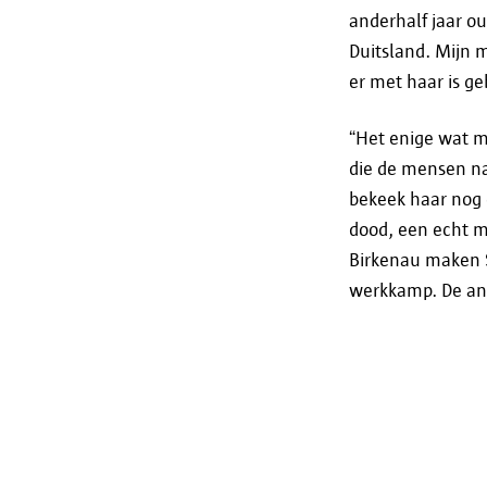
anderhalf jaar ou
Duitsland. Mijn 
er met haar is g
“Het enige wat mi
die de mensen naa
bekeek haar nog 
dood, een echt m
Birkenau maken S
werkkamp. De an