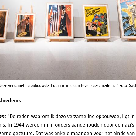
informatieveiligheid@antwerpen.be
. Na afloop 
persoonsgegevens door stad Antwerpen gewist.
Jouw rechten
Ingevolge de verordening (EU) 2016/679 van 27 
Algemene Verordening Gegevensbescherming heb 
eze verzameling opbouwde, ligt in mijn eigen levensgeschiedenis." Foto: Sach
verbetering en desgevallend het wissen van je g
uitoefening van deze rechten contact op met
chiedenis
informatieveiligheid@antwerpen.be
.
an:
"De reden waarom ik deze verzameling opbouwde, ligt in
Verder heb je ook het recht om een klacht in te d
is. In 1944 werden mijn ouders aangehouden door de nazi’s
overheden, als je vindt dat jouw gegevens op een
zerne gestuurd. Dat was enkele maanden voor het einde van 