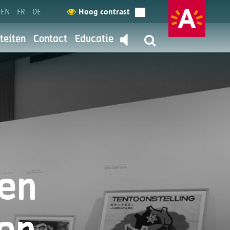
EN
FR
DE
Hoog contrast
teiten
Contact
Educatie
Contacteer ons
terug
d
ommunicatie en dienstverlening
 hier meer over.
ten
gevens?