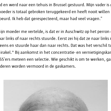
zouden worden. Je kan hiervoor terecht bij de Vl
d en werd naar een tehuis in Brussel gestuurd. Mijn vader is 
Gegevensbeschermingsautoriteit.
moeder is totaal gebroken teruggekeerd en heeft nooit willen
ebeurd. Ik heb dat gerespecteerd, maar had veel vragen.”
Vlaamse Toezichtcommissie
Koning Albert II Laan 15
jn moeder me vertelde, is dat er in Auschwitz op het perron 
1210 Brussel
r links of naar rechts stuurde. Eerst zei hij dat ze naar links
Tel. 02 553 20 85
eens en stuurde haar dan naar rechts. Dat was het verschil 
contact@toezichtcommissie.be
irakel." Bij aankomst in het concentratie- en vernietigingsk
S’ers meteen een selectie. Wie geschikt is om te werken, ga
Gegevensbeschermingsautoriteit
deren worden vermoord in de gaskamers.
Drukpersstraat 35
1000 BRUSSEL
Tel. 02/274.48.00
Fax 02/274.48.35
contact@apd-gba.be