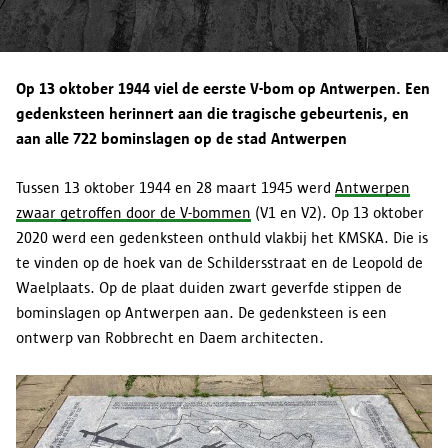
Drukpersstraat 35
opnemen via
informatieveiligheid@antwerpen.be
.
Doorgifte aan andere partijen
wil weten hoe lang je gegevens in een specifiek geval
1000 BRUSSEL
bewaard worden, kan je contact opnemen via
Tel. 02/274.48.00
informatieveiligheid@antwerpen.be
. Na afloop van de
Fax 02/274.48.35
Op 13 oktober 1944 viel de eerste V-bom op Antwerpen. Een
bewaartermijn worden je persoonsgegevens door stad
contact@apd-gba.be
gedenksteen herinnert aan die tragische gebeurtenis, en
Antwerpen gewist.
Bewaartermijn
aan alle 722 bominslagen op de stad Antwerpen
Heb je vragen over de verwerking van je persoonsgegevens
zoals omschreven in deze verklaring? Dan kan je onze
Tussen 13 oktober 1944 en 28 maart 1945 werd
Antwerpen
functionaris voor de gegevensbescherming contacteren via
zwaar getroffen door de V-bommen
(V1 en V2). Op 13 oktober
informatieveiligheid@antwerpen.be
.
Jouw rechten
2020 werd een gedenksteen onthuld vlakbij het KMSKA. Die is
te vinden op de hoek van de Schildersstraat en de Leopold de
Waelplaats. Op de plaat duiden zwart geverfde stippen de
bominslagen op Antwerpen aan. De gedenksteen is een
ontwerp van Robbrecht en Daem architecten.
Voorkeuren opslaan