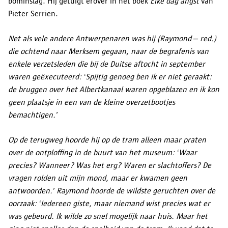
bominslag. Hij getuigt erover in het boek
Elke dag angst
van
Pieter Serrien.
Net als vele andere Antwerpenaren was hij (Raymond – red.)
die ochtend naar Merksem gegaan, naar de begrafenis van
enkele verzetsleden die bij de Duitse aftocht in september
waren geëxecuteerd: ‘Spijtig genoeg ben ik er niet geraakt:
de bruggen over het Albertkanaal waren opgeblazen en ik kon
geen plaatsje in een van de kleine overzetbootjes
bemachtigen.’
Op de terugweg hoorde hij op de tram alleen maar praten
over de ontploffing in de buurt van het museum: ‘Waar
precies? Wanneer? Was het erg? Waren er slachtoffers? De
vragen rolden uit mijn mond, maar er kwamen geen
antwoorden.’ Raymond hoorde de wildste geruchten over de
oorzaak: ‘Iedereen giste, maar niemand wist precies wat er
was gebeurd. Ik wilde zo snel mogelijk naar huis. Maar het