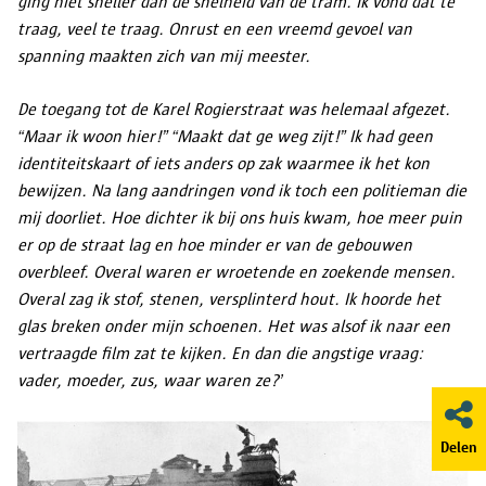
ging niet sneller dan de snelheid van de tram. Ik vond dat te
traag, veel te traag. Onrust en een vreemd gevoel van
spanning maakten zich van mij meester.
De toegang tot de Karel Rogierstraat was helemaal afgezet.
“Maar ik woon hier!” “Maakt dat ge weg zijt!” Ik had geen
identiteitskaart of iets anders op zak waarmee ik het kon
bewijzen. Na lang aandringen vond ik toch een politieman die
mij doorliet. Hoe dichter ik bij ons huis kwam, hoe meer puin
er op de straat lag en hoe minder er van de gebouwen
overbleef. Overal waren er wroetende en zoekende mensen.
Overal zag ik stof, stenen, versplinterd hout. Ik hoorde het
glas breken onder mijn schoenen. Het was alsof ik naar een
vertraagde film zat te kijken. En dan die angstige vraag:
vader, moeder, zus, waar waren ze?’
Delen