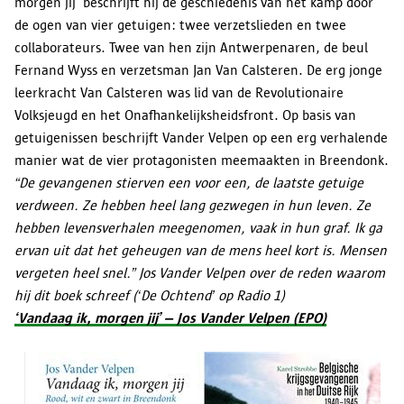
morgen jij’ beschrijft hij de geschiedenis van het kamp door
de ogen van vier getuigen: twee verzetslieden en twee
collaborateurs. Twee van hen zijn Antwerpenaren, de beul
Fernand Wyss en verzetsman Jan Van Calsteren. De erg jonge
leerkracht Van Calsteren was lid van de Revolutionaire
Volksjeugd en het Onafhankelijksheidsfront. Op basis van
getuigenissen beschrijft Vander Velpen op een erg verhalende
manier wat de vier protagonisten meemaakten in Breendonk.
“De gevangenen stierven een voor een, de laatste getuige
verdween. Ze hebben heel lang gezwegen in hun leven. Ze
hebben levensverhalen meegenomen, vaak in hun graf. Ik ga
ervan uit dat het geheugen van de mens heel kort is. Mensen
vergeten heel snel.” Jos Vander Velpen over de reden waarom
hij dit boek schreef (‘De Ochtend’ op Radio 1)
‘Vandaag ik, morgen jij’ – Jos Vander Velpen (EPO)