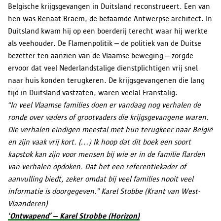
Belgische krijgsgevangen in Duitsland reconstrueert. Een van
hen was Renaat Braem, de befaamde Antwerpse architect. In
Duitsland kwam hij op een boerderij terecht waar hij werkte
als veehouder. De Flamenpolitik – de politiek van de Duitse
bezetter ten aanzien van de Vlaamse beweging – zorgde
ervoor dat veel Nederlandstalige dienstplichtigen vrij snel
naar huis konden terugkeren. De krijgsgevangenen die lang
tijd in Duitsland vastzaten, waren veelal Franstalig.
“In veel Vlaamse families doen er vandaag nog verhalen de
ronde over vaders of grootvaders die krijgsgevangene waren.
Die verhalen eindigen meestal met hun terugkeer naar België
en zijn vaak vrij kort. (…) Ik hoop dat dit boek een soort
kapstok kan zijn voor mensen bij wie er in de familie flarden
van verhalen opdoken. Dat het een referentiekader of
aanvulling biedt, zeker omdat bij veel families nooit veel
informatie is doorgegeven.” Karel Stobbe (Krant van West-
Vlaanderen)
‘Ontwapend’ – Karel Strobbe (Horizon)