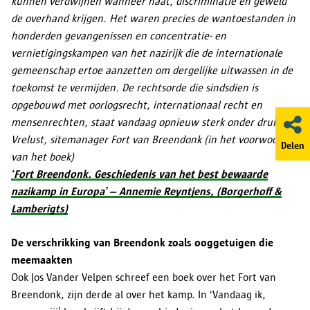
kunnen verdwijnen wanneer haat, discriminatie en geweld
de overhand krijgen. Het waren precies de wantoestanden in
honderden gevangenissen en concentratie- en
vernietigingskampen van het nazirijk die de internationale
gemeenschap ertoe aanzetten om dergelijke uitwassen in de
toekomst te vermijden. De rechtsorde die sindsdien is
opgebouwd met oorlogsrecht, internationaal recht en
mensenrechten, staat vandaag opnieuw sterk onder druk.” Jef
Vrelust, sitemanager Fort van Breendonk (in het voorwoord
Delen
van het boek)
‘Fort Breendonk. Geschiedenis van het best bewaarde
nazikamp in Europa’ – Annemie Reyntjens, (Borgerhoff &
Lamberigts)
De verschrikking van Breendonk zoals ooggetuigen die
meemaakten
Ook Jos Vander Velpen schreef een boek over het Fort van
Breendonk, zijn derde al over het kamp. In ‘Vandaag ik,