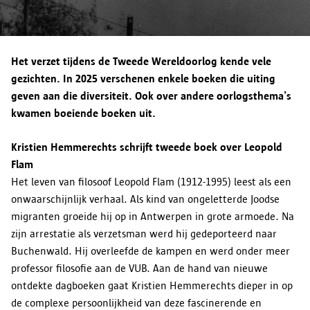
Drukpersstraat 35
opnemen via
informatieveiligheid@antwerpen.be
.
Doorgifte aan andere partijen
wil weten hoe lang je gegevens in een specifiek geval
1000 BRUSSEL
bewaard worden, kan je contact opnemen via
Tel. 02/274.48.00
informatieveiligheid@antwerpen.be
. Na afloop van de
Fax 02/274.48.35
Het verzet tijdens de Tweede Wereldoorlog kende vele
bewaartermijn worden je persoonsgegevens door stad
contact@apd-gba.be
gezichten. In 2025 verschenen enkele boeken die uiting
Antwerpen gewist.
Bewaartermijn
geven aan die diversiteit. Ook over andere oorlogsthema’s
Heb je vragen over de verwerking van je persoonsgegevens
kwamen boeiende boeken uit.
zoals omschreven in deze verklaring? Dan kan je onze
functionaris voor de gegevensbescherming contacteren via
Kristien Hemmerechts schrijft tweede boek over Leopold
informatieveiligheid@antwerpen.be
.
Jouw rechten
Flam
Het leven van filosoof Leopold Flam (1912-1995) leest als een
onwaarschijnlijk verhaal. Als kind van ongeletterde Joodse
migranten groeide hij op in Antwerpen in grote armoede. Na
zijn arrestatie als verzetsman werd hij gedeporteerd naar
Buchenwald. Hij overleefde de kampen en werd onder meer
professor filosofie aan de VUB. Aan de hand van nieuwe
ontdekte dagboeken gaat Kristien Hemmerechts dieper in op
de complexe persoonlijkheid van deze fascinerende en
Voorkeuren opslaan