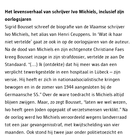
Het levensverhaal van schrijver Ivo Michiels, inclusief zijn
oorlogsjaren
Sigrid Bousset schreef de biografie van de Vlaamse schrijver
Ivo Michiels, het alias van Henri Ceuppens. In ‘Wat ik haar
niet vertelde’ gaat ze ook in op de oorlogsjaren van de auteur.
Na de dood van Michiels en zijn echtgenote Christiane Faes
kreeg Bousset inzage in zijn strafdossier, vertelde ze aan De
Standaard. “(…) Ik (ontdekte) dat hij meer was dan een
verplicht tewerkgestelde in een hospitaal in Lübeck – zijn
versie. Hij heeft er zich in nationaalsocialistische kringen
bewogen en in de zomer van 1944 aangesloten bij de
Germaansche SS.” Over de ware toedracht is Michiels altijd
blijven zwijgen. Maar, zo zegt Bousset, “laten we wel wezen,
Ivo heeft geen Joden opgepakt of verzetsmensen verklikt.” Na
de oorlog werd Ivo Michiels veroordeeld wegens landverraad
tot een jaar gevangenisstraf, met kwijtschelding van vier
maanden. Ook stond hij twee jaar onder politietoezicht en