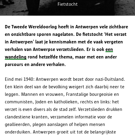
Drukpersstraat 35
Fietstocht
opnemen via
informatieveiligheid@antwerpen.be
.
Doorgifte aan andere partijen
wil weten hoe lang je gegevens in een specifiek geval
1000 BRUSSEL
bewaard worden, kan je contact opnemen via
Tel. 02/274.48.00
informatieveiligheid@antwerpen.be
. Na afloop van de
Fax 02/274.48.35
De Tweede Wereldoorlog heeft in Antwerpen vele zichtbare
bewaartermijn worden je persoonsgegevens door stad
contact@apd-gba.be
en onzichtbare sporen nagelaten. De fietstocht ‘Het verzet
Antwerpen gewist.
Bewaartermijn
in Antwerpen’ laat je kennismaken met de vaak vergeten
Heb je vragen over de verwerking van je persoonsgegevens
verhalen van Antwerpse verzetslieden. Er is ook
een
zoals omschreven in deze verklaring? Dan kan je onze
wandeling
rond hetzelfde thema, maar met een ander
functionaris voor de gegevensbescherming contacteren via
parcours en andere verhalen.
informatieveiligheid@antwerpen.be
.
Jouw rechten
Eind mei 1940: Antwerpen wordt bezet door nazi-Duitsland.
Een klein deel van de bevolking weigert zich daarbij neer te
leggen. Mannen en vrouwen, Franstalige bourgeoisie en
communisten, Joden en katholieken, rechts en links: het
verzet is even divers als de stad zelf. Verzetslieden drukken
clandestiene kranten, verzamelen informatie voor de
geallieerden, plegen aanslagen of helpen mensen
onderduiken. Antwerpen groeit uit tot de belangrijkste
Voorkeuren opslaan