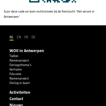
Scan deze code en kom rechtstreeks bij de fietstocht 'Het verzet in
Antwerpen'
NL
EN
FR
DE
WOII in Antwerpen
Tijdlijn
Namenproject
Oorlogsthema's
Verhalen
Educatie
Namenproject
Oorlog in kaart
Activiteiten
Contact
Nieuws