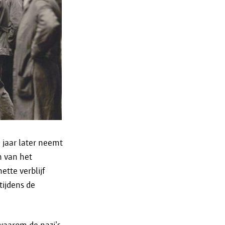
en;
 te realiseren;
n doorgegeven in een specifiek
eveiligheid@antwerpen.be
.
 jaar later neemt
n van het
tte verblijf
tijdens de
en zolang dat nodig is voor het
 hoe lang je gegevens in een
opnemen via