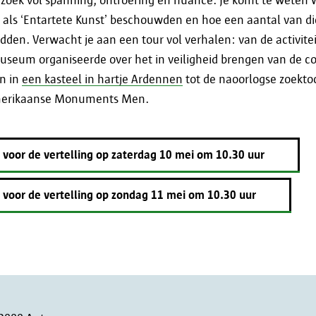
zoek vol spanning, ontroering en nuance. Je komt te weten 
informatieveiligheid@antwerpen.be
. Na afloop 
als ‘Entartete Kunst’ beschouwden en hoe een aantal van die
persoonsgegevens door stad Antwerpen gewist.
den. Verwacht je aan een tour vol verhalen: van de activitei
useum organiseerde over het in veiligheid brengen van de col
en in
een kasteel in hartje Ardennen
tot de naoorlogse zoekto
merikaanse Monuments Men.
Jouw rechten
 in voor de vertelling op zaterdag 10 mei om 10.30 uur
Ingevolge de verordening (EU) 2016/679 van 27 
Algemene Verordening Gegevensbescherming heb 
 in voor de vertelling op zondag 11 mei om 10.30 uur
verbetering en desgevallend het wissen van je g
uitoefening van deze rechten contact op met
informatieveiligheid@antwerpen.be
.
Verder heb je ook het recht om een klacht in te d
overheden, als je vindt dat jouw gegevens op een