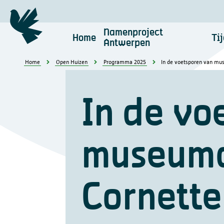
Namenproject
Home
Tij
Antwerpen
Privacybeleid
Home
Open Huizen
Programma 2025
In de voetsporen van mus
In de vo
Antwerpen Herdenkt maakt deel
museumd
het uitgangspun
Cornette
Waarvoor gebruiken we je
persoonsgegevens?
Doorgifte aan andere partijen