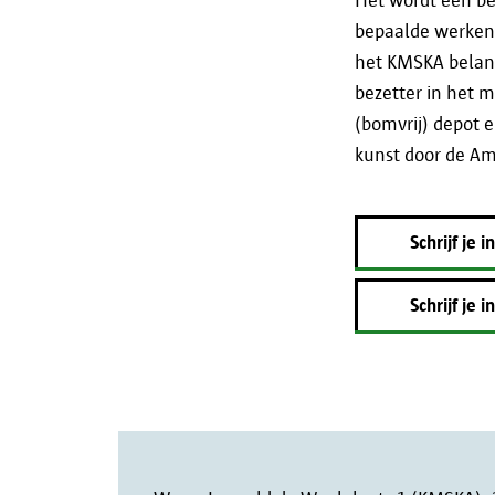
Het wordt een be
bepaalde werken 
het KMSKA beland
bezetter in het m
(bomvrij) depot 
kunst door de A
Schrijf je
Schrijf je