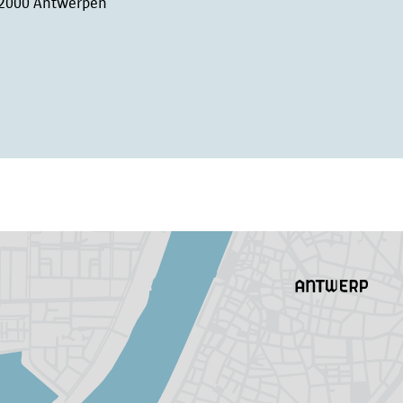
 2000 Antwerpen
zouden worden. Je kan hiervoor terecht bij de Vl
Gegevensbeschermingsautoriteit.
Vlaamse Toezichtcommissie
Koning Albert II Laan 15
1210 Brussel
Tel. 02 553 20 85
contact@toezichtcommissie.be
Gegevensbeschermingsautoriteit
Drukpersstraat 35
1000 BRUSSEL
Tel. 02/274.48.00
Fax 02/274.48.35
contact@apd-gba.be