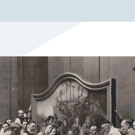
De door jou meegedeelde persoonsgegevens word
Antwerpen, Grote Markt 1, 2000 Antwerpen.
Je gegevens zullen uitsluitend worden gebruikt o
gericht te communiceren, een efficiënte en persoo
bieden en aan wettelijke verplichtingen te voldoe
Voor de verwerking van nieuwsbrieven heb je jo
Doorgifte aan andere partijen
Stad Antwerpen geeft je persoonsgegevens enkel