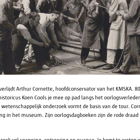
de door jou gevraagde informatie te verstrekk
de door jou gewenste dienstverlening (online)
te voldoen aan wettelijke verplichtingen.
Als je wil weten of en aan wie je gegevens worde
geval, dan kan je contact opnemen via
informati
verlijdt Arthur Cornette, hoofdconservator van het KMSKA. 80
Bewaartermijn
storicus Koen Cools je mee op pad langs het oorlogsverlede
etenschappelijk onderzoek vormt de basis van de tour. Corne
ing in het museum. Zijn oorlogsdagboeken zijn de rode draad 
Je persoonsgegevens worden verwerkt en opgeslag
doel waarvoor ze zijn verzameld. Als je wil weten
specifiek geval bewaard worden, kan je contact 