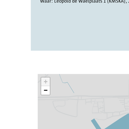
Waar:
Leopold de Waelplaats 1 (KMSKA),
+
−