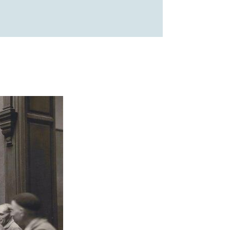
en verwerkt door stad
m dienstverlening te bieden,
nlijke gebruikservaring te
n.
uw toestemming gegeven.
 door aan derden om: