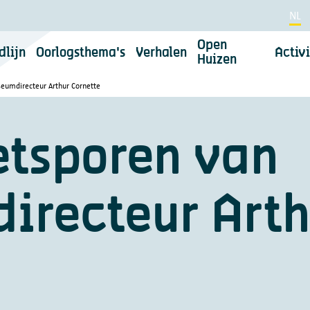
NL
Open
dlijn
Oorlogsthema's
Verhalen
Activi
Huizen
Cookievoorkeuren
eumdirecteur Arthur Cornette
Privacybelei
etsporen van
 uit van stad Antwerpen. Voor stad Antwerpen is digitale c
irecteur Arth
t. We willen dit doen met respect voor je privacy. Je leest er
Waarvoor gebruiken we je persoonsge