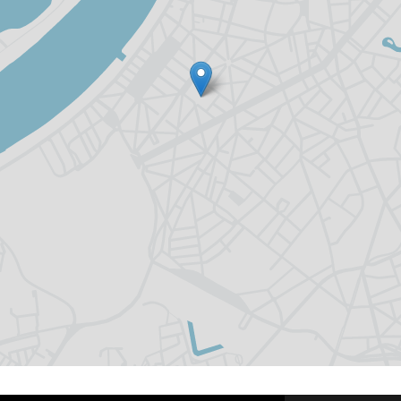
Heb je vragen over de verwerking van je persoon
deze verklaring? Dan kan je onze functionaris v
contacteren via
informatieveiligheid@antwerpen