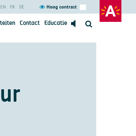
EN
FR
DE
Hoog contrast
teiten
Contact
Educatie
Contacteer ons
terug
d
ommunicatie en dienstverlening
ur
 hier meer over.
gevens?