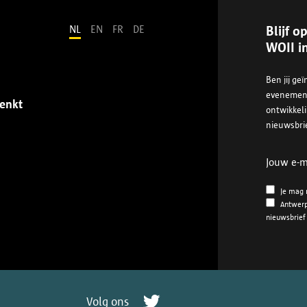
NL
EN
FR
DE
Blijf 
WOII i
Ben jij ge
evenemente
enkt
ontwikkeli
nieuwsbrie
Jouw e-m
Je mag m
Antwerp
nieuwsbrief 
Twitter
Volg ons