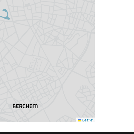
sgegevens zoals omschreven in
oor de gegevensbescherming
.be
.
Voorkeuren opslaan
Leaflet