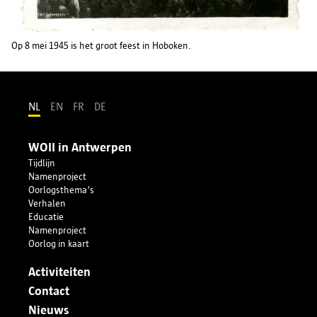
Op 8 mei 1945 is het groot feest in Hoboken.
NL
EN
FR
DE
WOII in Antwerpen
Tijdlijn
Namenproject
Oorlogsthema's
Verhalen
Educatie
Namenproject
Oorlog in kaart
Activiteiten
Contact
Nieuws