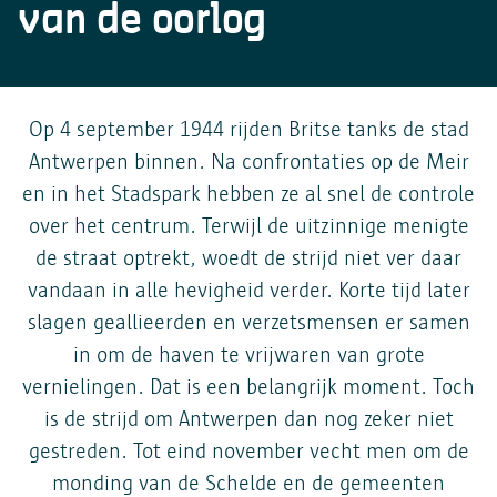
Drukpersstraat 35
van de oorlog
opnemen via
informatieveiligheid@antwerpen.be
.
Doorgifte aan andere partijen
wil weten hoe lang je gegevens in een specifiek geval
1000 BRUSSEL
bewaard worden, kan je contact opnemen via
Tel. 02/274.48.00
informatieveiligheid@antwerpen.be
. Na afloop van de
Fax 02/274.48.35
bewaartermijn worden je persoonsgegevens door stad
contact@apd-gba.be
Op 4 september 1944 rijden Britse tanks de stad
Antwerpen gewist.
Bewaartermijn
Antwerpen binnen. Na confrontaties op de Meir
Heb je vragen over de verwerking van je persoonsgegevens
en in het Stadspark hebben ze al snel de controle
zoals omschreven in deze verklaring? Dan kan je onze
over het centrum. Terwijl de uitzinnige menigte
functionaris voor de gegevensbescherming contacteren via
informatieveiligheid@antwerpen.be
.
de straat optrekt, woedt de strijd niet ver daar
Jouw rechten
vandaan in alle hevigheid verder. Korte tijd later
slagen geallieerden en verzetsmensen er samen
in om de haven te vrijwaren van grote
vernielingen. Dat is een belangrijk moment. Toch
is de strijd om Antwerpen dan nog zeker niet
gestreden. Tot eind november vecht men om de
monding van de Schelde en de gemeenten
Voorkeuren opslaan