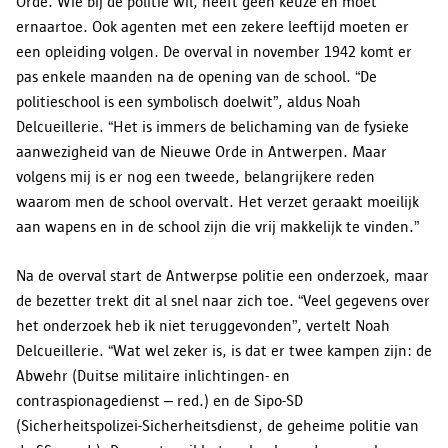
Orde. Wie bij de politie wil, heeft geen keuze en moet
ernaartoe. Ook agenten met een zekere leeftijd moeten er
een opleiding volgen. De overval in november 1942 komt er
pas enkele maanden na de opening van de school. “De
politieschool is een symbolisch doelwit”, aldus Noah
Delcueillerie. “Het is immers de belichaming van de fysieke
aanwezigheid van de Nieuwe Orde in Antwerpen. Maar
volgens mij is er nog een tweede, belangrijkere reden
waarom men de school overvalt. Het verzet geraakt moeilijk
aan wapens en in de school zijn die vrij makkelijk te vinden.”
Na de overval start de Antwerpse politie een onderzoek, maar
de bezetter trekt dit al snel naar zich toe. “Veel gegevens over
het onderzoek heb ik niet teruggevonden”, vertelt Noah
Delcueillerie. “Wat wel zeker is, is dat er twee kampen zijn: de
Abwehr (Duitse militaire inlichtingen- en
contraspionagedienst – red.) en de Sipo-SD
(Sicherheitspolizei-Sicherheitsdienst, de geheime politie van