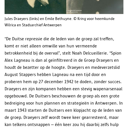
Jules Draeyers (links) en Emile Bethuyne. © Kring voor heemkunde
Wilrica en Stadsarchief Antwerpen
“De Duitse repressie die de leden van de groep zal treffen,
komt er niet alleen omwille van hun vermeende
betrokkenheid bij de overval”, stelt Noah Delcueillerie. “Spion
Alex Lagneau is dan al geïnfiltreerd in de Groep Draeyers en
houdt de bezetter op de hoogte. Draeyers en medeverzetslid
August Stappers hebben Lagneau na een tijd door en
proberen hem op 27 december 1942 te doden, zonder succes.
Draeyers en zijn kompanen hebben een stevig wapenarsenaal
opgebouwd. De Duitsers beschouwen de groep als een grote
bedreiging voor hun plannen en strategieën in Antwerpen. In
maart 1943 starten de Duitsers een klopjacht op de leden van
de groep. Draeyers zelf wordt twee keer gearresteerd, maar
kan telkens ontsnappen – één keer zou hij daarbij zelfs hulp