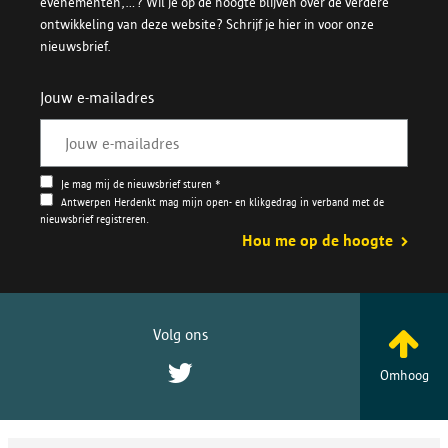
evenementen,...? Wil je op de hoogte blijven over de verdere
ontwikkeling van deze website? Schrijf je hier in voor onze
nieuwsbrief.
Jouw e-mailadres
Je mag mij de nieuwsbrief sturen *
Antwerpen Herdenkt mag mijn open- en klikgedrag in verband met de
nieuwsbrief registreren.
Hou me op de hoogte
Volg ons
Twitter
Omhoog
Ondanks alle pogingen om de herkomst van bepaalde foto’s te