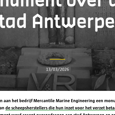
nument over 
De door jou meegedeelde persoonsgegevens word
Antwerpen, Grote Markt 1, 2000 Antwerpen.
tad Antwerp
Je gegevens zullen uitsluitend worden gebruikt o
gericht te communiceren, een efficiënte en persoo
bieden en aan wettelijke verplichtingen te voldoe
Voor de verwerking van nieuwsbrieven heb je jo
13/03/2026
Doorgifte aan andere partijen
en aan het bedrijf Mercantile Marine Engineering een mon
aan
de scheepsherstellers die hun inzet voor het verzet be
Stad Antwerpen geeft je persoonsgegevens enkel
ment werd recent overgedragen aan stad Antwerpen en z