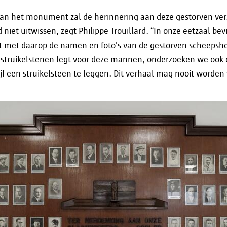
zouden worden. Je kan hiervoor terecht bij de Vl
van het monument zal de herinnering aan deze gestorven ver
Gegevensbeschermingsautoriteit.
niet uitwissen, zegt Philippe Trouillard. “In onze eetzaal bev
met daarop de namen en foto’s van de gestorven scheepshe
Vlaamse Toezichtcommissie
 struikelstenen legt voor deze mannen, onderzoeken we ook 
Koning Albert II Laan 15
jf een struikelsteen te leggen. Dit verhaal mag nooit worden
1210 Brussel
Tel. 02 553 20 85
contact@toezichtcommissie.be
Gegevensbeschermingsautoriteit
Drukpersstraat 35
1000 BRUSSEL
Tel. 02/274.48.00
Fax 02/274.48.35
contact@apd-gba.be