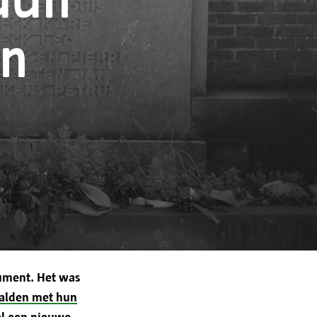
aan
en verwerkt door stad
en
m dienstverlening te bieden,
nlijke gebruikservaring te
n.
uw toestemming gegeven.
ument. Het was
taalden met hun
 door aan derden om:
al een nieuwe