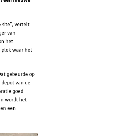
en;
 te realiseren;
ite”, vertelt
ger van
on het
n doorgegeven in een specifiek
 plek waar het
eveiligheid@antwerpen.be
.
Dat gebeurde op
t depot van de
ratie goed
en wordt het
pen een
en zolang dat nodig is voor het
 hoe lang je gegevens in een
opnemen via