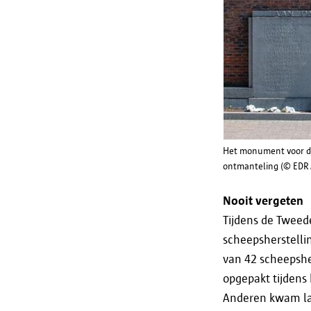
Het monument voor de 
ontmanteling (© EDR 
Nooit vergeten
Tijdens de Twee
scheepsherstellin
van 42 scheepshe
opgepakt tijdens
Anderen kwam lat