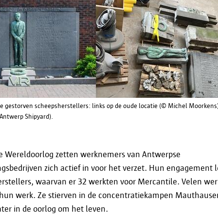
informatieveiligheid@antwerpen.be
. Na afloop 
persoonsgegevens door stad Antwerpen gewist.
Jouw rechten
gestorven scheepsherstellers: links op de oude locatie (© Michel Moorkens)
Ingevolge de verordening (EU) 2016/679 van 27 
Antwerp Shipyard).
Algemene Verordening Gegevensbescherming heb 
verbetering en desgevallend het wissen van je g
de Wereldoorlog zetten werknemers van Antwerpse
uitoefening van deze rechten contact op met
gsbedrijven zich actief in voor het verzet. Hun engagement l
informatieveiligheid@antwerpen.be
.
rstellers, waarvan er 32 werkten voor Mercantile. Velen we
 hun werk. Ze stierven in de concentratiekampen Mauthause
Verder heb je ook het recht om een klacht in te d
er in de oorlog om het leven.
overheden, als je vindt dat jouw gegevens op een