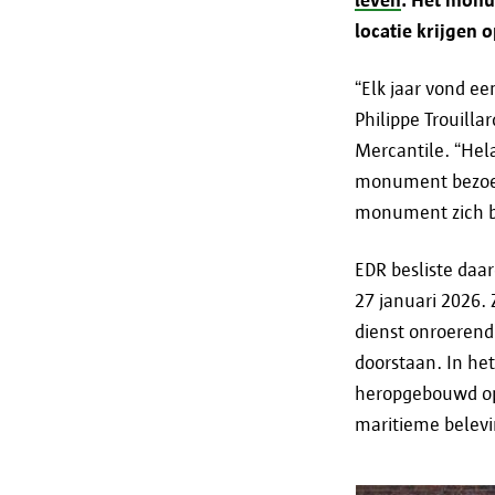
locatie krijgen
“Elk jaar vond e
Philippe Trouill
Mercantile. “Hela
monument bezoek
monument zich b
EDR besliste da
27 januari 2026.
dienst onroerend
doorstaan. In he
heropgebouwd op
maritieme belevi