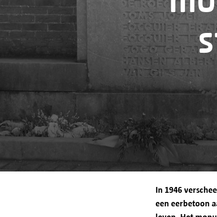
mo
Bewaartermijn
Jouw rechten
s
In 1946 versche
een eerbetoon 
leven
. Het monu