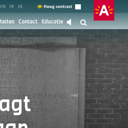
EN
FR
DE
Hoog contrast
teiten
Contact
Educatie
Contacteer ons
terug
d
ommunicatie en dienstverlening
 hier meer over.
agt
gevens?