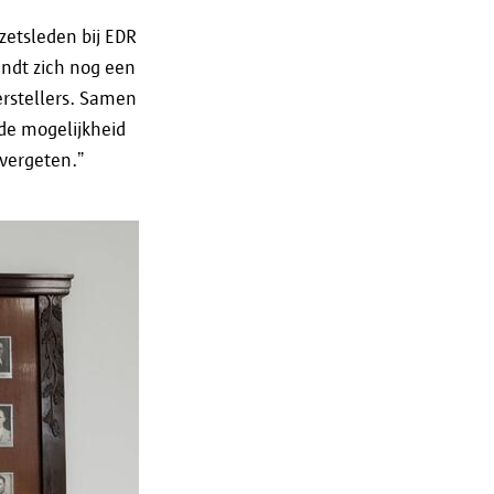
aamse Toezichtcommissie of de
zetsleden bij EDR
indt zich nog een
rstellers. Samen
de mogelijkheid
 vergeten.”