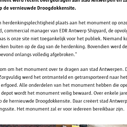
de door jou gevraagde informatie te verstrekk
 op de vernieuwde Droogdokkensite.
de door jou gewenste dienstverlening (online)
en herdenkingsplechtigheid plaats aan het monument op onze s
te voldoen aan wettelijke verplichtingen.
ard, commercial manager van EDR Antwerp Shipyard, de opvol
as is onze site niet toegankelijk voor het publiek. Niemand k
Als je wil weten of en aan wie je gegevens worde
en buiten op de dag van de herdenking. Bovendien werd de
geval, dan kan je contact opnemen via
informati
evond onlangs volledig afgebroken.”
arom om het monument over te dragen aan stad Antwerpen. 
 Zorgvuldig werd het ontmanteld en getransporteerd naar he
Bewaartermijn
 erfgoed. Alle onderdelen van het monument hebben die ope
t depot wordt het monument veilig bewaard. Over enkele jar
 de hernieuwde Droogdokkensite. Daar creëert stad Antwer
Je persoonsgegevens worden verwerkt en opgeslag
ngssite. Het monument zal er voor iedereen bereikbaar zijn.
doel waarvoor ze zijn verzameld. Als je wil weten
specifiek geval bewaard worden, kan je contact 