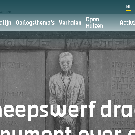
NL
twerpen
Open
dlijn
Oorlogsthema's
Verhalen
Activi
Huizen
Cookievoorkeuren
Privacybelei
 uit van stad Antwerpen. Voor stad Antwerpen is digitale c
t. We willen dit doen met respect voor je privacy. Je leest er
heepswerf dra
Waarvoor gebruiken we je persoonsge