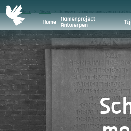
Home
Nieuws
Scheepswerf draagt monument over aan stad An
Namenproject
Home
Tij
Antwerpen
Privacybeleid
Antwerpen Herdenkt maakt deel
het uitgangspun
Sc
Waarvoor gebruiken we je
persoonsgegevens?
Doorgifte aan andere partijen