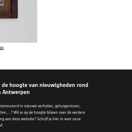
sgegevens zoals omschreven in
oor de gegevensbescherming
.be
.
en
op de hoogte van nieuwigheden rond
Voorkeuren opslaan
n Antwerpen
ïnteresseerd in nieuwe verhalen, getuigenissen,
n,...? Wil je op de hoogte blijven over de verdere
ng van deze website? Schrijf je hier in voor onze
f.